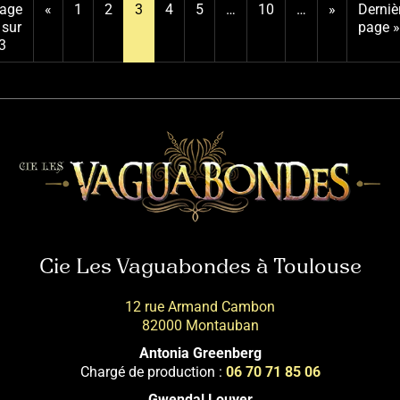
age
«
1
2
3
4
5
…
10
…
»
Derniè
 sur
page »
3
Cie Les Vaguabondes à Toulouse
12 rue Armand Cambon
82000 Montauban
Antonia Greenberg
Chargé de production :
06 70 71 85 06
Gwendal Louyer