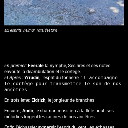
six esprits vielmur Total festum
En premier:
Feerale
la nymphe, Ses rires et ses notes
envoûte
la
déambulation et le cortège.
Et Après :
Yrrudin
, l’esprit du tonnerre,
il accompagne
le cortège pour transmettre le son de nos
ancètres
En troisième:
Eldrizh,
le jongleur de branches
Ensuite ,
Andir
, le shaman
musicien à la flûte peul, ses
mélodies forgent les racines de nos ancêtres
Enfin
l’échassier
symersir
l’esprit du vent , en échasses